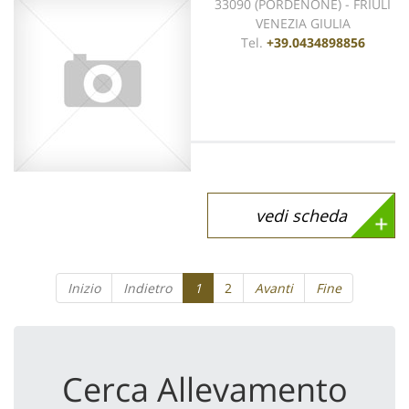
33090 (PORDENONE) - FRIULI
VENEZIA GIULIA
Tel.
+39.0434898856
vedi scheda
Inizio
Indietro
1
2
Avanti
Fine
Cerca Allevamento