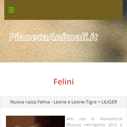
PianetaAnimali.it
Felini
Nuova razza Felina - Leone e Leone-Tigre = LILIGER
Allo zoo di Novosibirsk
(Russia) nell'Agosto 2012 è