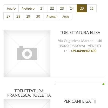
Inizio
Indietro
21
22
23
24
25
26
27
28
29
30
Avanti
Fine
TOELETTATURA ELISA
Via Guglielmo Marconi, 146
35020 (PADOVA) - VENETO
Tel.
+39.0498961490
vedi scheda
TOELETTATURA
FRANCESCA, TOELETTA
PER CANI E GATTI