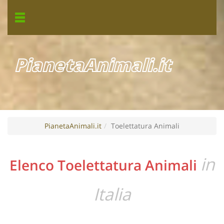
PianetaAnimali.it
PianetaAnimali.it
Toelettatura Animali
in
Elenco Toelettatura Animali
Italia