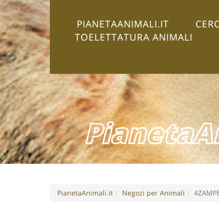
PIANETAANIMALI.IT
CERC
TOELETTATURA ANIMALI
PianetaAn
PianetaAnimali.it
Negozi per Animali
4ZAMP