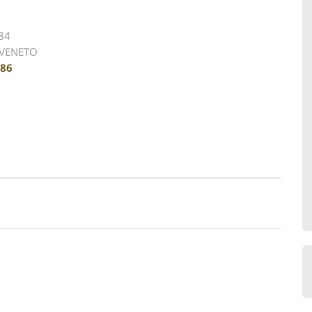
 84
- VENETO
486